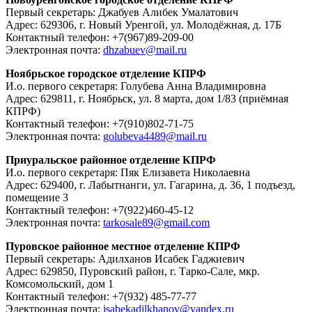
Первый секретарь: Джабуев Алибек Умалатович
Адрес: 629306, г. Новый Уренгой, ул. Молодёжная, д. 17Б
Контактный телефон: +7(967)89-209-00
Электронная почта:
dhzabuev@mail.ru
Ноябрьское городское отделение КПРФ
И.о. первого секретаря: Голубева Анна Владимировна
Адрес: 629811, г. Ноябрьск, ул. 8 марта, дом 1/83 (приёмная
КПРФ)
Контактный телефон: +7(910)802-71-75
Электронная почта:
golubeva4489@mail.ru
Приуральское районное отделение КПРФ
И.о. первого секретаря: Пяк Елизавета Николаевна
Адрес: 629400, г. Лабытнанги, ул. Гагарина, д. 36, 1 подъезд,
помещение 3
Контактный телефон: +7(922)460-45-12
Электронная почта:
tarkosale89@gmail.com
Пуровское районное местное отделение КПРФ
Первый секретарь: Адилханов Исабек Гаджиевич
Адрес: 629850, Пуровский район, г. Тарко-Сале, мкр.
Комсомольский, дом 1
Контактный телефон: +7(932) 485-77-77
Электронная почта:
isabekadilkhanov@yandex.ru