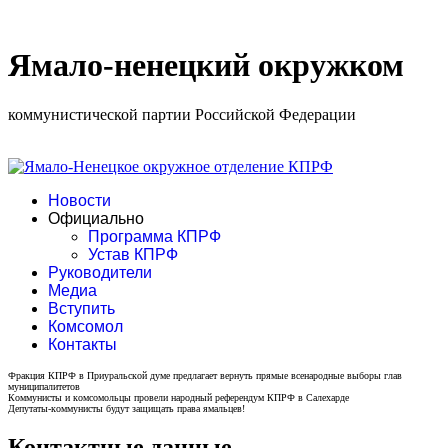
Ямало-ненецкий окружком
коммунистической партии Российской Федерации
Новости
Официально
Программа КПРФ
Устав КПРФ
Руководители
Медиа
Вступить
Комсомол
Контакты
Фракция КПРФ в Приуральской думе предлагает вернуть прямые всенародные выборы глав
муниципалитетов
Коммунисты и комсомольцы провели народный референдум КПРФ в Салехарде
Депутаты-коммунисты будут защищать права ямальцев!
Контактные данные