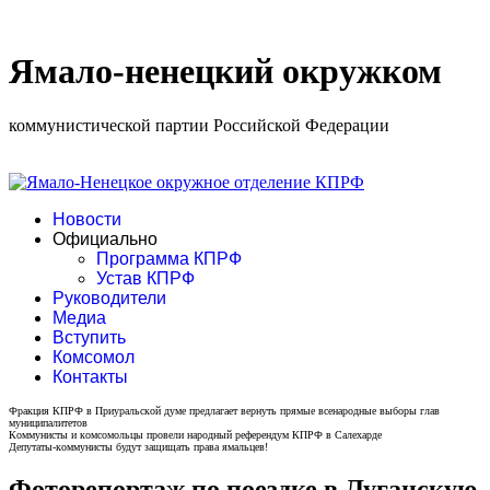
Ямало-ненецкий окружком
коммунистической партии Российской Федерации
Новости
Официально
Программа КПРФ
Устав КПРФ
Руководители
Медиа
Вступить
Комсомол
Контакты
Фракция КПРФ в Приуральской думе предлагает вернуть прямые всенародные выборы глав
муниципалитетов
Коммунисты и комсомольцы провели народный референдум КПРФ в Салехарде
Депутаты-коммунисты будут защищать права ямальцев!
Фоторепортаж по поездке в Луганскую