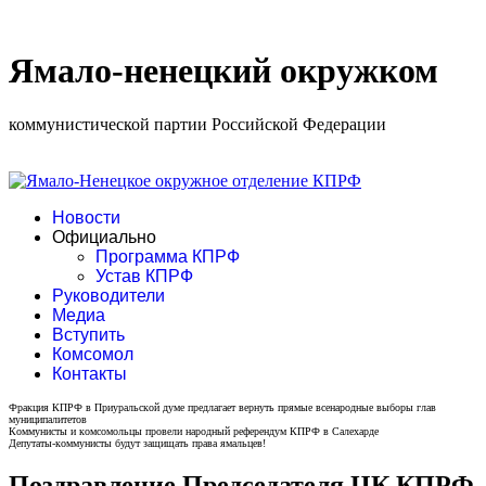
Ямало-ненецкий окружком
коммунистической партии Российской Федерации
Новости
Официально
Программа КПРФ
Устав КПРФ
Руководители
Медиа
Вступить
Комсомол
Контакты
Фракция КПРФ в Приуральской думе предлагает вернуть прямые всенародные выборы глав
муниципалитетов
Коммунисты и комсомольцы провели народный референдум КПРФ в Салехарде
Депутаты-коммунисты будут защищать права ямальцев!
Поздравление Председателя ЦК КПРФ