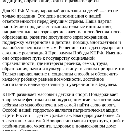
медицину, образование, отдых и развитие детей.
Для КПРФ Международный день защиты детей — это не
только праздник. Это день напоминания о нашей
ответственности перед будущим страны. Наша партия
настойчиво продвигает законодательные инициативы,
направленные на возрождение качественного бесплатного
образования, развитие доступного здравоохранения,
поддержку материнства и детства, помощь многодетным и
малообеспеченным семьям. Решение этих задач неразрывно
связано с реализацией Программы Победы КПРФ. Именно
она открывает путь к государству социальной
справедливости, где интересы ребенка, семьи, труда,
образования, науки и культуры станут высшим приоритетом.
Только народовластие и социализм способны обеспечить
каждому ребенку равные возможности, достойное
воспитание, надежную защиту и уверенность в будущем.
КПРФ развивает массовый детский спорт. Поддерживает
творческие фестивали и конкурсы, помогает талантливым
ребятам из малообеспеченных семей найти свою дорогу.
Особой нашей гордостью является патриотическая акция
«Дети России — детям Донбасса». Благодаря уже более 25
тысяч юных жителей Новороссии смогли отдохнуть, пройти
реабилитацию, укрепить здоровье в подмосковном доме