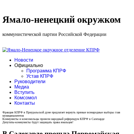
Ямало-ненецкий окружком
коммунистической партии Российской Федерации
Новости
Официально
Программа КПРФ
Устав КПРФ
Руководители
Медиа
Вступить
Комсомол
Контакты
Фракция КПРФ в Приуральской думе предлагает вернуть прямые всенародные выборы глав
муниципалитетов
Коммунисты и комсомольцы провели народный референдум КПРФ в Салехарде
Депутаты-коммунисты будут защищать права ямальцев!
В Салехарде прошла Первомайская