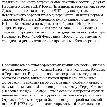
традиционное место встречи самых почетных гостей. Депутат
Народного Совета ДНР Борис Литвинов, известный как автор
Декларации и Акта о создании ДНР и руководитель
исторического референдума о суверенитете, является первым
секретарем Комитета Донецкого регионального отделения
КПРФ. Его коллега по парламентской работе Игорь Костенок
– профессор Донецкого института управления Российской
академии народного хозяйства и государственной службы при
Президенте Российской Федерации. После приветственных
слов делегация коммунистов отправилась в Коми-деревню.
Прогуливаясь по этнографическому комплексу, гости узнали о
первых переселенцах – семьях Истоминых, Каневых, Рочевых
и Терентьевых. В одной из изб, где сохранилась подлинная
обстановка быта, внимание гостей привлекли старинные
фотографии и документы об образовании. Особый интерес у
депутатов вызвала изба, посвящённая колхозу «Гердь Кодью»
(«Красная звезда»). Коммунисты с особым интересом изучили
почётные грамоты и благодарности охотникам и рыболовам.
Отдельный блок экскурсии был посвящён первой начальной
школе. В 1922 году при школе открылась изба‑читальня, а в