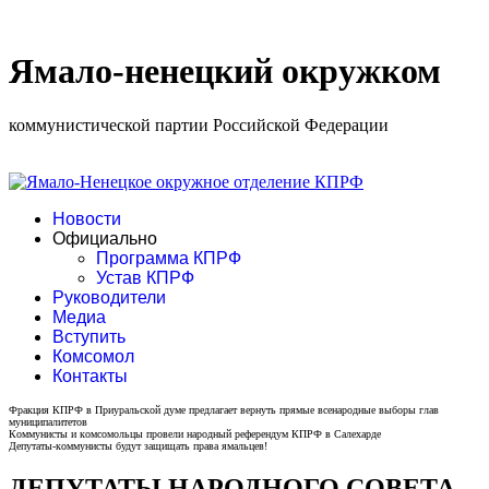
Ямало-ненецкий окружком
коммунистической партии Российской Федерации
Новости
Официально
Программа КПРФ
Устав КПРФ
Руководители
Медиа
Вступить
Комсомол
Контакты
Фракция КПРФ в Приуральской думе предлагает вернуть прямые всенародные выборы глав
муниципалитетов
Коммунисты и комсомольцы провели народный референдум КПРФ в Салехарде
Депутаты-коммунисты будут защищать права ямальцев!
ДЕПУТАТЫ НАРОДНОГО СОВЕТА