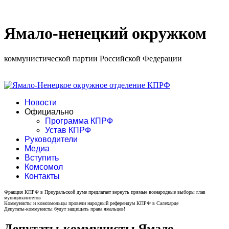
Ямало-ненецкий окружком
коммунистической партии Российской Федерации
Новости
Официально
Программа КПРФ
Устав КПРФ
Руководители
Медиа
Вступить
Комсомол
Контакты
Фракция КПРФ в Приуральской думе предлагает вернуть прямые всенародные выборы глав
муниципалитетов
Коммунисты и комсомольцы провели народный референдум КПРФ в Салехарде
Депутаты-коммунисты будут защищать права ямальцев!
Депутаты-коммунисты Ямало-