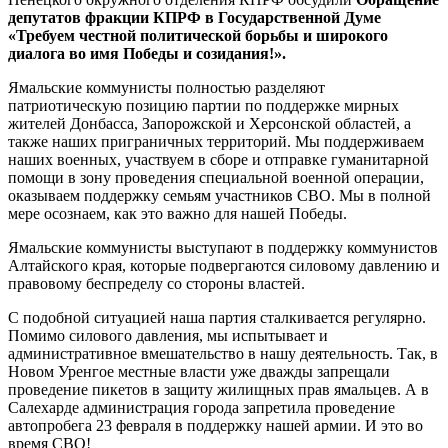
депутатов фракции КПРФ в Государственной Думе
«Требуем честной политической борьбы и широкого
диалога во имя Победы и созидания!».
Ямальские коммунисты полностью разделяют
патриотическую позицию партии по поддержке мирных
жителей Донбасса, Запорожской и Херсонской областей, а
также наших приграничных территорий. Мы поддерживаем
наших военных, участвуем в сборе и отправке гуманитарной
помощи в зону проведения специальной военной операции,
оказываем поддержку семьям участников СВО. Мы в полной
мере осознаем, как это важно для нашей Победы.
Ямальские коммунисты выступают в поддержку коммунистов
Алтайского края, которые подвергаются силовому давлению и
правовому беспределу со стороны властей.
С подобной ситуацией наша партия сталкивается регулярно.
Помимо силового давления, мы испытывает и
административное вмешательство в нашу деятельность. Так, в
Новом Уренгое местные власти уже дважды запрещали
проведение пикетов в защиту жилищных прав ямальцев. А в
Салехарде администрация города запретила проведение
автопробега 23 февраля в поддержку нашей армии. И это во
время СВО!