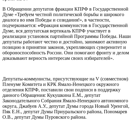
В Обращении депутатов фракции КПРФ в Государственной
Думе «Требуем честной политической борьбы и широкого
диалога во имя Победы и созидания!», в частности,
подчеркивается:
«
Фракция коммунистов в Государственной
Думе, вся депутатская вертикаль КПРФ участвует в
реализации установок партийной Программы Победы. Наши
депутаты работают честно и достойно, занимают активную
позицию в принятии законов, укрепляющих суверенитет и
обороноспособность России. Они помогают фронту и делом
доказывают верность интересам своих избирателей».
Депутаты-коммунисты, присутствующие на
V (совместном)
Пленуме Комитета и КРК Ямало-Ненецкого окружного
отделения КПРФ, поставили свои подписи в поддержку
данного Обращения: Кукушкина Е.М., депутат
Законодательного Собрания Ямало-Ненецкого автономного
округа, Джабуев А.У., депутат Думы города Новый Уренгой,
Пяк Е.Н., депутат Думы Приуральского района, Пономарев
О.В., депутат Думы Пуровского района.